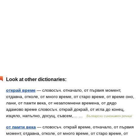
Look at other dictionaries:
открай време
— словосъч. отначало, от първия момент,
отдавна, отколе, от много време, от старо време, от време оно,
лани, от памти века, от незапомнени времена, от дядо
адамово време словосъч. открай докрай, от игла до конец,
изцяло, напълно, досущ, съвсем,… …
Български синонимен речник
от памти века
— словосъч. открай време, отначало, от първия
момент, отдавна, отколе, от много време, от старо време, от