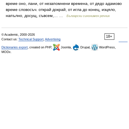
време оно, лани, от незапомнени времена, от дядо адамово
време словосъч. открай докрай, от игла до конец, изцяло,
напълно, досущ, съвсем,… …
Български синонимен речник
© Academic, 2000-2026
18+
Contact us:
Technical Support
,
Advertising
Dictionaries export
, created on PHP,
Joomla,
Drupal,
WordPress,
MODx.