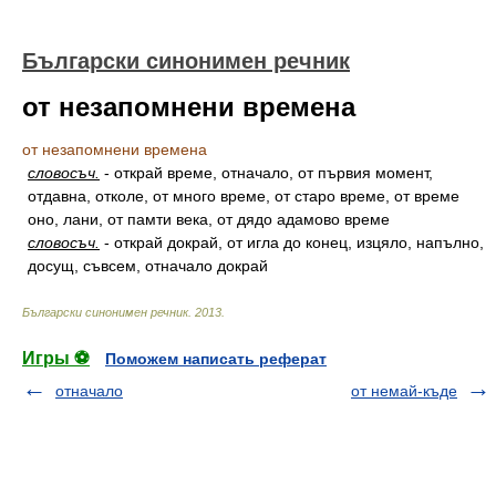
Български синонимен речник
от незапомнени времена
от незапомнени времена
словосъч.
-
открай време, отначало, от първия момент,
отдавна, отколе, от много време, от старо време, от време
оно, лани, от памти века, от дядо адамово време
словосъч.
-
открай докрай, от игла до конец, изцяло, напълно,
досущ, съвсем, отначало докрай
Български синонимен речник
.
2013
.
Игры ⚽
Поможем написать реферат
отначало
от немай-къде